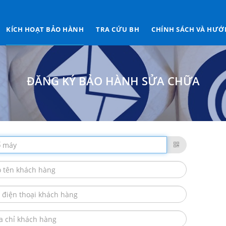
KÍCH HOẠT BẢO HÀNH
TRA CỨU BH
CHÍNH SÁCH VÀ HƯỚ
ĐĂNG KÝ BẢO HÀNH SỬA CHỮA