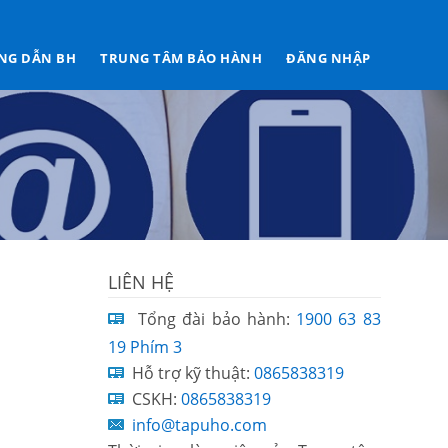
NG DẪN BH
TRUNG TÂM BẢO HÀNH
ĐĂNG NHẬP
LIÊN HỆ
Tổng đài bảo hành:
1900 63 83
19 Phím 3
Hỗ trợ kỹ thuật:
0865838319
CSKH:
0865838319
info@tapuho.com